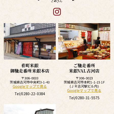
肴町米銀
ご馳走番所
御馳走番所米銀本店
米銀VAL古河店
〒306-0033
〒306-0023
茨城県古河市中央町3-1-43
茨城県古河市本町1-1-15 1F
Googleマップで見る
(ＪＲ古河駅ビル内)
Googleマップで見る
Tel/
0280-22-0384
Tel/
0280-31-5575