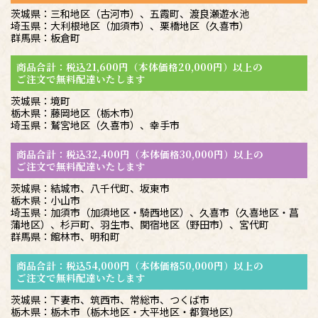
茨城県：三和地区（古河市）、五霞町、渡良瀬遊水池
埼玉県：大利根地区（加須市）、栗橋地区（久喜市）
群馬県：板倉町
商品合計：税込21,600円（本体価格20,000円）以上の
ご注文で無料配達いたします
茨城県：境町
栃木県：藤岡地区（栃木市）
埼玉県：鷲宮地区（久喜市）、幸手市
商品合計：税込32,400円（本体価格30,000円）以上の
ご注文で無料配達いたします
茨城県：結城市、八千代町、坂東市
栃木県：小山市
埼玉県：加須市（加須地区・騎西地区）、久喜市（久喜地区・菖
蒲地区）、杉戸町、羽生市、関宿地区（野田市）、宮代町
群馬県：館林市、明和町
商品合計：税込54,000円（本体価格50,000円）以上の
ご注文で無料配達いたします
茨城県：下妻市、筑西市、常総市、つくば市
栃木県：栃木市（栃木地区・大平地区・都賀地区）