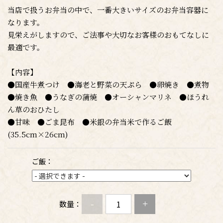
当店で扱うお弁当の中で、一番大きいサイズのお弁当容器に
なります。
見栄えがしますので、ご法事や大切なお客様のおもてなしに
最適です。
【内容】
●国産牛煮つけ ●海老と野菜の天ぷら ●卵焼き ●煮物
●焼き魚 ●うなぎの蒲焼 ●オーシャンマリネ ●ほうれ
ん草のおひたし
●甘味 ●ごま昆布 ●米銀の弁当米で作るご飯
(35.5cm×26cm)
ご飯：
-
+
数量：