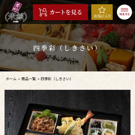
コ
ン
テ
ン
ツ
へ
四季彩（しきさい）
ス
キ
ッ
プ
ホーム
»
商品一覧
»
四季彩（しきさい）