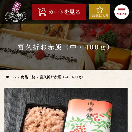
コ
ン
テ
ン
ツ
へ
富久折お赤飯（中・400ｇ）
ス
キ
ッ
プ
ホーム
»
商品一覧
»
富久折お赤飯（中・400ｇ）