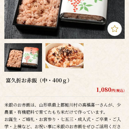
富久折お赤飯（中・400ｇ）
1,080
円(税込)
米銀のお赤飯は、山形県最上郡鮭川村の高橋喜一さんが、少
農薬・有機肥料で育てたもち米だけで作っています。
お誕生・ご婚礼・お宮参り・七五三・成人式・ご卒業・ご入
学・上棟など、お祝い事に米銀のお赤飯をぜひご活用くださ