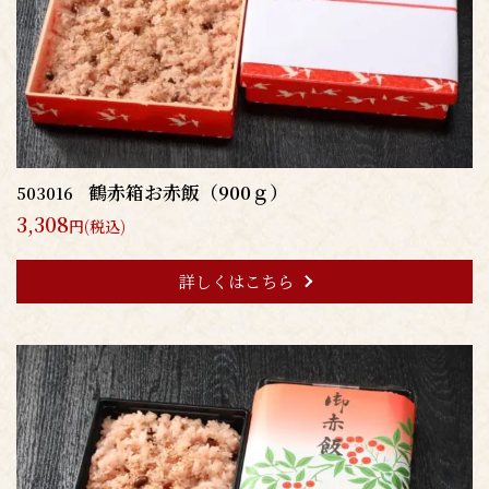
鶴赤箱お赤飯（900ｇ）
503016
3,308
円(税込)
詳しくはこちら