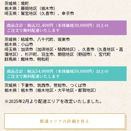
茨城県：境町
栃木県：藤岡地区（栃木市）
埼玉県：鷲宮地区（久喜市）、幸手市
商品合計：税込32,400円（本体価格30,000円）以上の
ご注文で無料配達いたします
茨城県：結城市、八千代町、坂東市
栃木県：小山市
埼玉県：加須市（加須地区・騎西地区）、久喜市（久喜地区・菖
蒲地区）、杉戸町、羽生市、関宿地区（野田市）、宮代町
群馬県：館林市、明和町
商品合計：税込54,000円（本体価格50,000円）以上の
ご注文で無料配達いたします
茨城県：下妻市、筑西市、常総市、つくば市
栃木県：栃木市（栃木地区・大平地区・都賀地区）
※2025年2月より配達エリアを改定いたしました。
配達エリアの詳細を見る