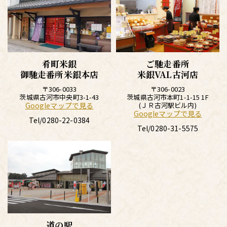
肴町米銀
ご馳走番所
御馳走番所米銀本店
米銀VAL古河店
〒306-0033
〒306-0023
茨城県古河市中央町3-1-43
茨城県古河市本町1-1-15 1F
Googleマップで見る
(ＪＲ古河駅ビル内)
Googleマップで見る
Tel/
0280-22-0384
Tel/
0280-31-5575
道の駅