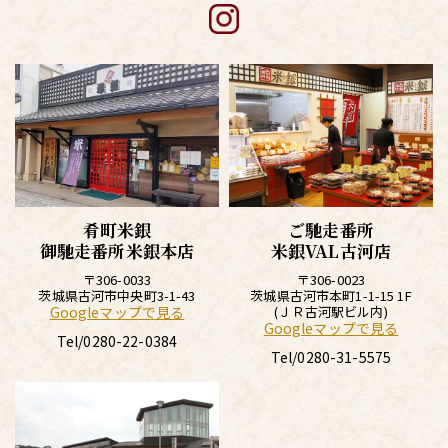
肴町米銀
ご馳走番所
御馳走番所米銀本店
米銀VAL古河店
〒306-0033
〒306-0023
茨城県古河市中央町3-1-43
茨城県古河市本町1-1-15 1F
Googleマップで見る
(ＪＲ古河駅ビル内)
Googleマップで見る
Tel/
0280-22-0384
Tel/
0280-31-5575