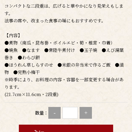
コンパクトな二段重は、広げると華やかになり見栄えもしま
す。
法事の席や、改まった食事の場にもおすすめです。
【内容】
●煮物（南瓜・昆布巻・ボイルエビ・筍・椎茸・巾着）
●焼魚 ●なます ●常陸牛煮付け ●玉子焼 ●えび湯葉
巻き ●わらび餅
●ほうれん草しらすのせ ●米銀の弁当米で作るご飯 ●漬
物 ●完熟小梅干
※時季により、お料理の内容・容器を一部変更する場合があ
ります。
(21.7cm×11.6cm・2段重)
-
+
数量：