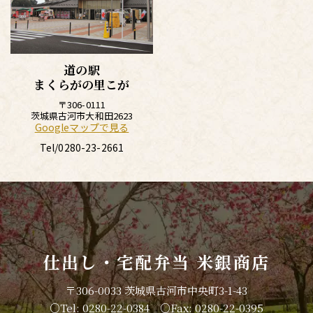
道の駅
まくらがの里こが
〒306-0111
茨城県古河市大和田2623
Googleマップで見る
Tel/
0280-23-2661
仕出し・宅配弁当 米銀商店
〒306-0033 茨城県古河市中央町3-1-43
○Tel: 0280-22-0384 ○Fax: 0280-22-0395