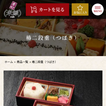
コ
ン
テ
ン
ツ
へ
椿二段重（つばき）
ス
キ
ッ
プ
ホーム
»
商品一覧
»
椿二段重（つばき）